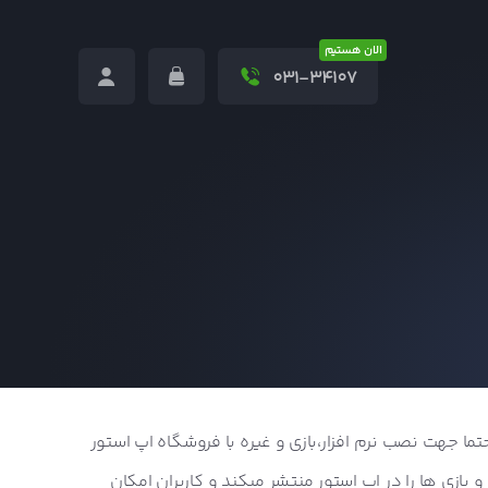
الان هستیم
031-34107
تما جهت نصب نرم افزار،بازی و غیره با فروشگاه اپ استور
و بازی ها را در اپ استور منتشر میکند و کاربران امکان