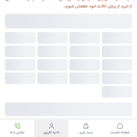
از خرید از ریجن اکانت خود مطمئن شوید.
ریجن انتخاب شده:
امارات
۱۰ دلار
۲۰ دلار
۴۰ دلار
۵۰ دلار
۶۰ دلار
۷۰ دلار
۱۰۰ دلار
با خرید این گیفت کارت
۲۰۷
امتیاز
دریافت میکنید
۳,۸۸۴,۰۰۰
قیمت
تومان
ارسال به عنوان هدیه
خرید آنلاین
تحویل آنی
ضمانت کیفیت
پشتیبانی ۲۴ ساعته
صفحه نخست
سبد خرید
ناحیه کاربری
تماس با ما